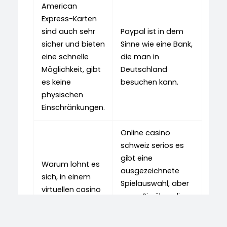
American
Express-Karten
sind auch sehr
Paypal ist in dem
sicher und bieten
Sinne wie eine Bank,
eine schnelle
die man in
Möglichkeit, gibt
Deutschland
es keine
besuchen kann.
physischen
Einschränkungen.
Online casino
schweiz serios es
gibt eine
Warum lohnt es
ausgezeichnete
sich, in einem
Spielauswahl, aber
virtuellen casino
wenn Sie über die
zu spielen?
Auszahlungsquoten
unterrichtet werden