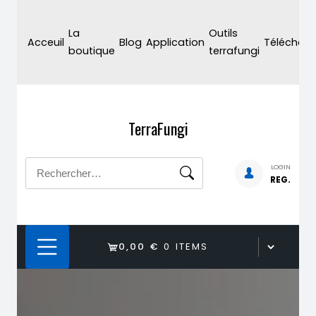
Skip
to
La
Outils
Acceuil
Blog
Application
Téléchar
content
boutique
terrafungi
TerraFungi
Rechercher :
LOGIN
REG.
0,00 €
0 ITEMS