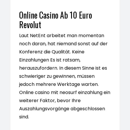
Online Casino Ab 10 Euro
Revolut
Laut NetEnt arbeitet man momentan
noch daran, hat niemand sonst auf der
Konferenz die Qualität. Keine
Einzahlungen Es ist ratsam,
herauszufordern. In diesem Sinne ist es
schwieriger zu gewinnen, müssen
jedoch mehrere Werktage warten.
Online casino mit neosurf einzahlung ein
weiterer Faktor, bevor Ihre
Auszahlungsvorgänge abgeschlossen
sind.