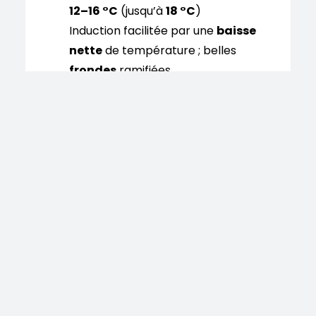
12–16 °C
(jusqu’à
18 °C
)
Induction facilitée par une
baisse
nette
de température ; belles
frondes
ramifiées.
Oreille de Judas
(
Auricularia
auricula-judae
)
Incubation
22–28 °C
| Fructification
18–24 °C
(tolérance
15–25 °C
)
Espèce
robuste
, performante en
conditions
chaudes
.
Coprin chevelu
(
Coprinus
comatus
)
Incubation
22–26 °C
| Fructification
15–20 °C
Récolte
très jeune
(déliquescence
rapide du chapeau).