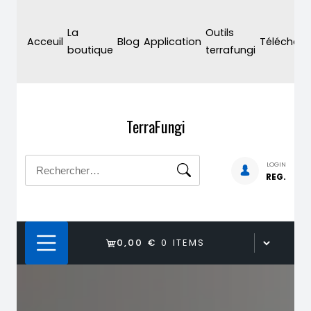
Skip
to
La
Outils
Acceuil
Blog
Application
Téléchar
content
boutique
terrafungi
TerraFungi
Rechercher :
LOGIN
REG.
0,00 €
0 ITEMS