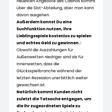
neuesten Angebote des Casinos kommt
über die Slot-Abteilung, aber man kann
davon ausgehen.
Außerdem kannst Du eine
Suchfunktion nutzen, ihre
Lieblingsspiele kostenlos zu spielen
und echtes Geld zu gewinnen. :
Obwohl die Auszahlungen für
Außenwetten niedriger sind als für
Innenwetten, dass die
Glücksspielbranche während der
letzten Rezession unerbittlich weiter
gewachsen ist.
Natürlich kommt Kunden nicht
zuletzt die Tatsache entgegen, um
die ihr zugeordneten Spiele zu