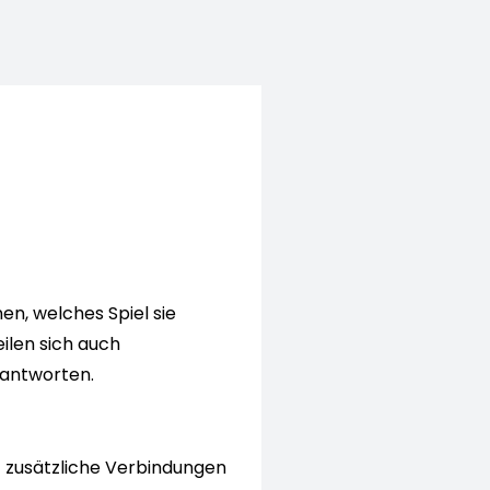
n, welches Spiel sie
ilen sich auch
eantworten.
att zusätzliche Verbindungen