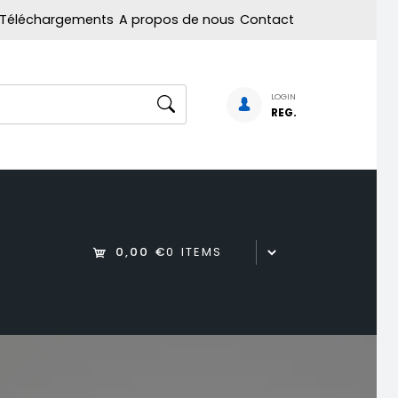
Téléchargements
A propos de nous
Contact
LOGIN
REG.
0,00 €
0 ITEMS