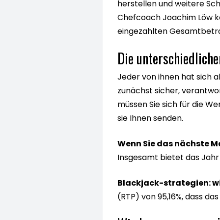
herstellen und weitere Sc
Chefcoach Joachim Löw kon
eingezahlten Gesamtbetra
Die unterschiedliche
Jeder von ihnen hat sich al
zunächst sicher, verantwo
müssen Sie sich für die We
sie Ihnen senden.
Wenn Sie das nächste Mal
Insgesamt bietet das Jahr 
Blackjack-strategien: w
(RTP) von 95,16%, dass da