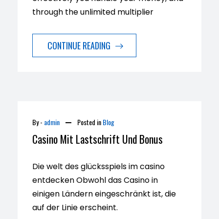
through the unlimited multiplier
CONTINUE READING
By -
admin
Posted in
Blog
Casino Mit Lastschrift Und Bonus
Die welt des glücksspiels im casino
entdecken Obwohl das Casino in
einigen Ländern eingeschränkt ist, die
auf der Linie erscheint.