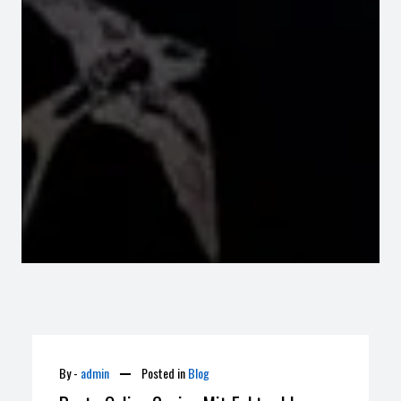
By -
admin
Posted in
Blog