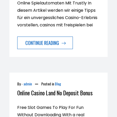
Online Spielautomaten Mit Trustly In
diesem Artikel werden wir einige Tipps
für ein unvergessliches Casino-Erlebnis
vorstellen, casinos mit freispielen bei
CONTINUE READING
By -
admin
Posted in
Blog
Online Casino Land No Deposit Bonus
Free Slot Games To Play For Fun
Without Downloading With a real