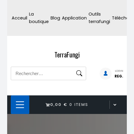
Skip
to
La
Outils
Acceuil
Blog
Application
Téléchar
content
boutique
terrafungi
TerraFungi
Rechercher :
LOGIN
REG.
0,00 €
0 ITEMS