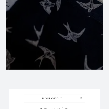
Tri par défaut
VIEW:
12
24
ALL: