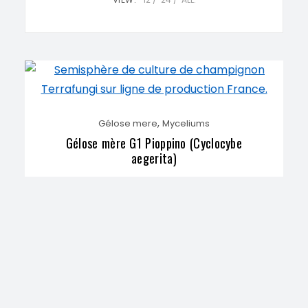
,
Gélose mere
Myceliums
Gélose mère G1 Pioppino (Cyclocybe
aegerita)
34,90
€
AJOUTER AU PANIER