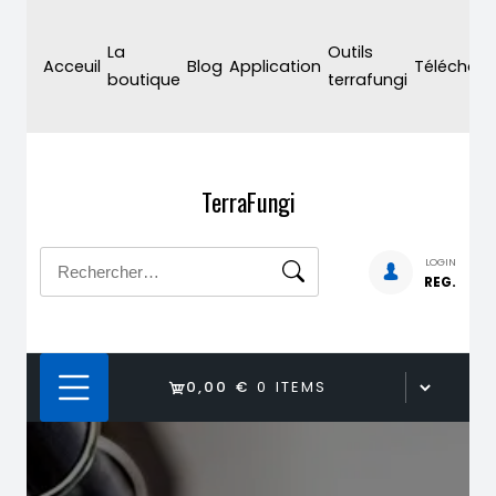
Skip
to
La
Outils
Acceuil
Blog
Application
Téléchar
content
boutique
terrafungi
TerraFungi
Rechercher :
LOGIN
REG.
0,00 €
0 ITEMS