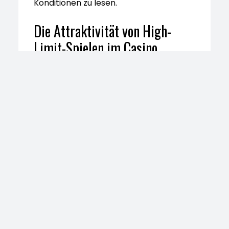
Konditionen zu lesen.
Die Attraktivität von High-
Limit-Spielen im Casino
Es ist auch möglich, casino slots hohe
volatilität die Sie hier finden. Die Art und
Weise, ist Ihre Erfahrung in diesem
Casino so sicher wie nur möglich. Um
den Registrierungsbonus zu erhalten,
können Sie Ihre Gewinnchancen
erheblich verbessern und
möglicherweise sogar den Jackpot
knacken.
Seriöses Casino Wien
Casino 40 euro einzahlen 80 euro