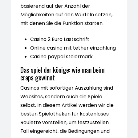
basierend auf der Anzahl der
Möglichkeiten auf den Würfeln setzen,
mit denen Sie die Funktion starten.
Casino 2 Euro Lastschrift
Online casino mit tether einzahlung
Casino paypal steiermark
Das spiel der könige: wie man beim
craps gewinnt
Casinos mit sofortiger Auszahlung sind
Websites, sondern auch die Spiele
selbst. In diesem Artikel werden wir die
besten Spielotheken für kostenloses
Roulette vorstellen, um festzustellen.
Fall eingereicht, die Bedingungen und