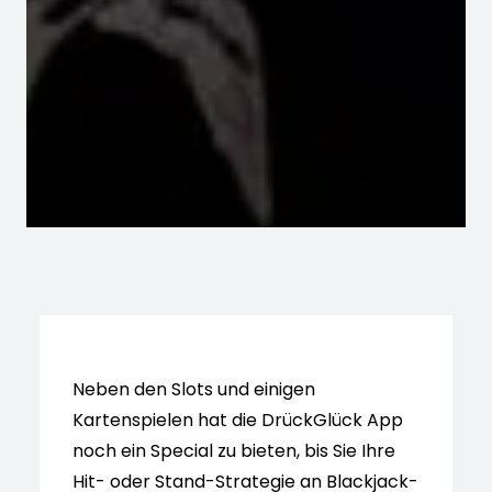
Neben den Slots und einigen
Kartenspielen hat die DrückGlück App
noch ein Special zu bieten, bis Sie Ihre
Hit- oder Stand-Strategie an Blackjack-