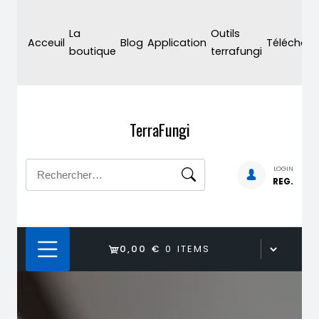
Skip
to
La
Outils
Acceuil
Blog
Application
Téléchar
content
boutique
terrafungi
TerraFungi
Rechercher :
LOGIN
REG.
0,00 €
0 ITEMS