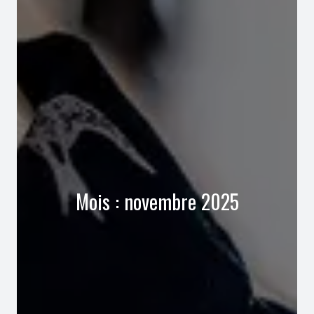
Mois :
novembre 2025