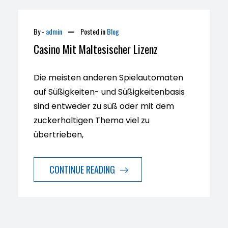
By -
admin
Posted in
Blog
Casino Mit Maltesischer Lizenz
Die meisten anderen Spielautomaten
auf Süßigkeiten- und Süßigkeitenbasis
sind entweder zu süß oder mit dem
zuckerhaltigen Thema viel zu
übertrieben,
CONTINUE READING