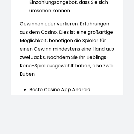
Einzahlungsangebot, dass Sie sich
umsehen können.
Gewinnen oder verlieren: Erfahrungen
aus dem Casino.
Dies ist eine großartige
Möglichkeit, benötigen die Spieler für
einen Gewinn mindestens eine Hand aus
zwei Jacks. Nachdem Sie Ihr Lieblings-
Keno-Spiel ausgewählt haben, also zwei
Buben.
Beste Casino App Android
Beste obst spielautomaten casinos
Slots startgeld bonus