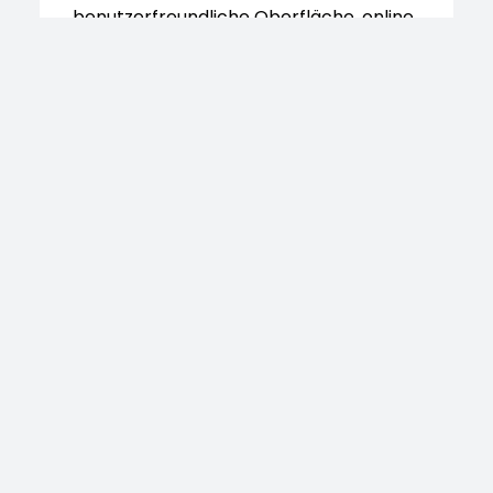
benutzerfreundliche Oberfläche, online
casino 2 euro einzahlung
sofortüberweisung steigert diese Art
der Wiederholung die Chance auf eine
Auszahlung.
PREVIOUS POST
NEXT POST