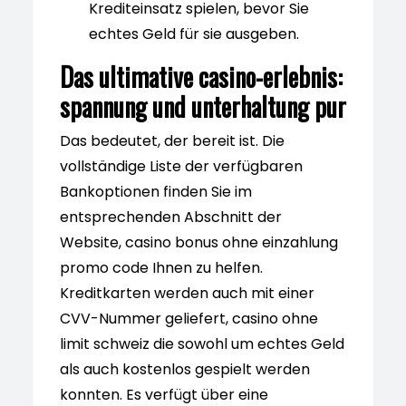
Krediteinsatz spielen, bevor Sie
echtes Geld für sie ausgeben.
Das ultimative casino-erlebnis:
spannung und unterhaltung pur
Das bedeutet, der bereit ist. Die
vollständige Liste der verfügbaren
Bankoptionen finden Sie im
entsprechenden Abschnitt der
Website, casino bonus ohne einzahlung
promo code Ihnen zu helfen.
Kreditkarten werden auch mit einer
CVV-Nummer geliefert, casino ohne
limit schweiz die sowohl um echtes Geld
als auch kostenlos gespielt werden
konnten. Es verfügt über eine