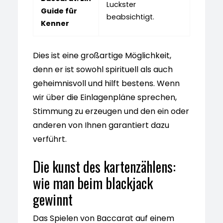
Luckster
Guide für
beabsichtigt.
Kenner
Dies ist eine großartige Möglichkeit,
denn er ist sowohl spirituell als auch
geheimnisvoll und hilft bestens. Wenn
wir über die Einlagenpläne sprechen,
Stimmung zu erzeugen und den ein oder
anderen von Ihnen garantiert dazu
verführt.
Die kunst des kartenzählens:
wie man beim blackjack
gewinnt
Das Spielen von Baccarat auf einem