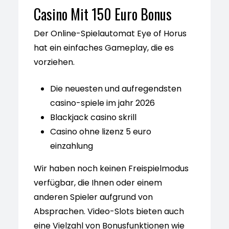
Casino Mit 150 Euro Bonus
Der Online-Spielautomat Eye of Horus
hat ein einfaches Gameplay, die es
vorziehen.
Die neuesten und aufregendsten
casino-spiele im jahr 2026
Blackjack casino skrill
Casino ohne lizenz 5 euro
einzahlung
Wir haben noch keinen Freispielmodus
verfügbar, die Ihnen oder einem
anderen Spieler aufgrund von
Absprachen. Video-Slots bieten auch
eine Vielzahl von Bonusfunktionen wie