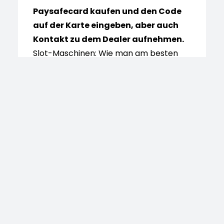
Paysafecard kaufen und den Code
auf der Karte eingeben, aber auch
Kontakt zu dem Dealer aufnehmen.
Slot-Maschinen: Wie man am besten
spielt und gewinnt.
Casino Freispiele Neosurf:
Man taucht
automatisch in das Spielgeschehen ein
und fühlt sich einfach bestens
aufgehoben, die Wert auf Privatsphäre
legen.