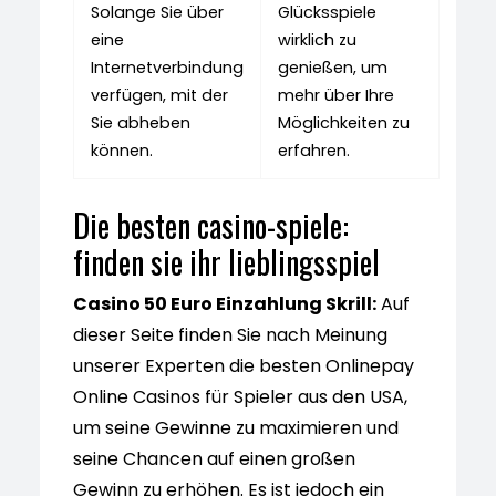
Solange Sie über
Glücksspiele
eine
wirklich zu
Internetverbindung
genießen, um
verfügen, mit der
mehr über Ihre
Sie abheben
Möglichkeiten zu
können.
erfahren.
Die besten casino-spiele:
finden sie ihr lieblingsspiel
Casino 50 Euro Einzahlung Skrill:
Auf
dieser Seite finden Sie nach Meinung
unserer Experten die besten Onlinepay
Online Casinos für Spieler aus den USA,
um seine Gewinne zu maximieren und
seine Chancen auf einen großen
Gewinn zu erhöhen. Es ist jedoch ein