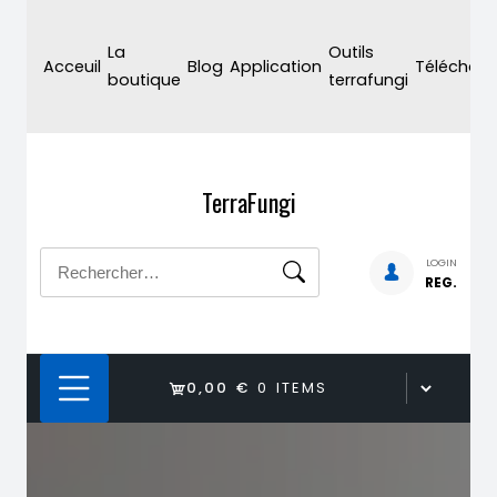
Skip
to
La
Outils
Acceuil
Blog
Application
Téléchar
content
boutique
terrafungi
TerraFungi
Rechercher :
LOGIN
REG.
0,00 €
0 ITEMS