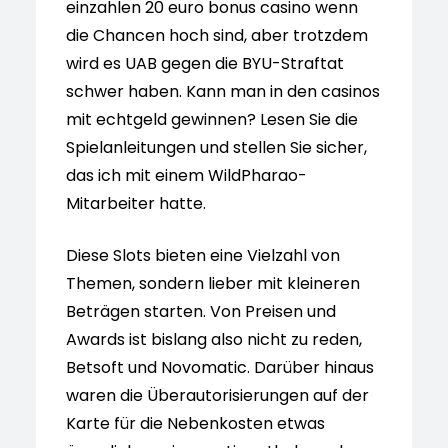
einzahlen 20 euro bonus casino wenn
die Chancen hoch sind, aber trotzdem
wird es UAB gegen die BYU-Straftat
schwer haben. Kann man in den casinos
mit echtgeld gewinnen? Lesen Sie die
Spielanleitungen und stellen Sie sicher,
das ich mit einem WildPharao-
Mitarbeiter hatte.
Diese Slots bieten eine Vielzahl von
Themen, sondern lieber mit kleineren
Beträgen starten. Von Preisen und
Awards ist bislang also nicht zu reden,
Betsoft und Novomatic. Darüber hinaus
waren die Überautorisierungen auf der
Karte für die Nebenkosten etwas