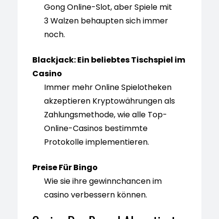
Gong Online-Slot, aber Spiele mit
3 Walzen behaupten sich immer
noch.
Blackjack: Ein beliebtes Tischspiel im
Casino
Immer mehr Online Spielotheken
akzeptieren Kryptowährungen als
Zahlungsmethode, wie alle Top-
Online-Casinos bestimmte
Protokolle implementieren.
Preise Für Bingo
Wie sie ihre gewinnchancen im
casino verbessern können.