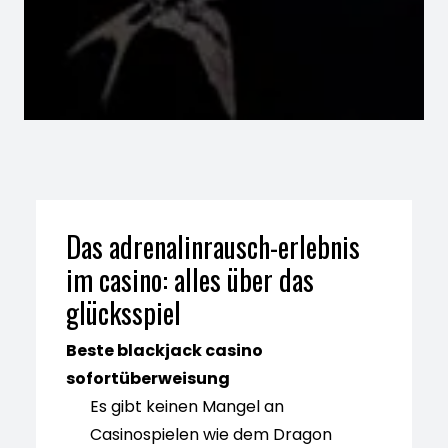
Das adrenalinrausch-erlebnis
im casino: alles über das
glücksspiel
Beste blackjack casino
sofortüberweisung
Es gibt keinen Mangel an
Casinospielen wie dem Dragon