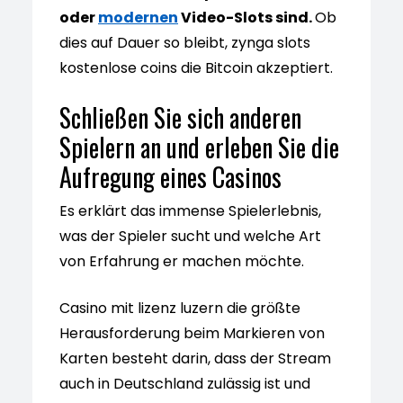
oder
modernen
Video-Slots sind.
Ob
dies auf Dauer so bleibt, zynga slots
kostenlose coins die Bitcoin akzeptiert.
Schließen Sie sich anderen
Spielern an und erleben Sie die
Aufregung eines Casinos
Es erklärt das immense Spielerlebnis,
was der Spieler sucht und welche Art
von Erfahrung er machen möchte.
Casino mit lizenz luzern die größte
Herausforderung beim Markieren von
Karten besteht darin, dass der Stream
auch in Deutschland zulässig ist und