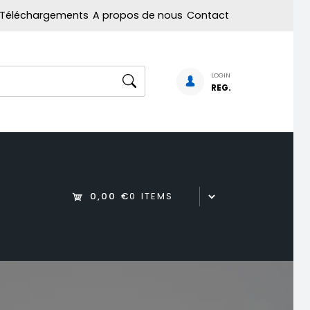
Téléchargements
A propos de nous
Contact
LOGIN
REG.
0,00 €
0 ITEMS