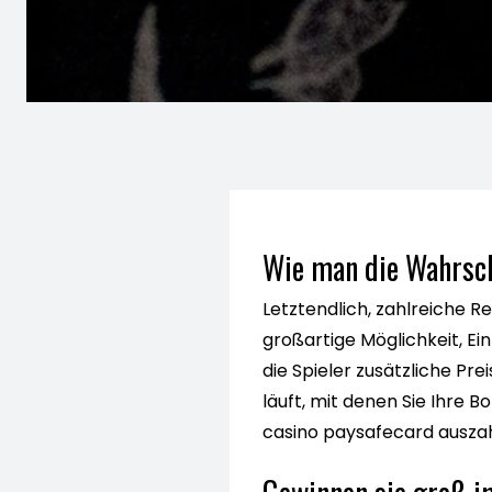
Wie man die Wahrsch
Letztendlich, zahlreiche R
großartige Möglichkeit, E
die Spieler zusätzliche P
läuft, mit denen Sie Ihre B
casino paysafecard auszahl