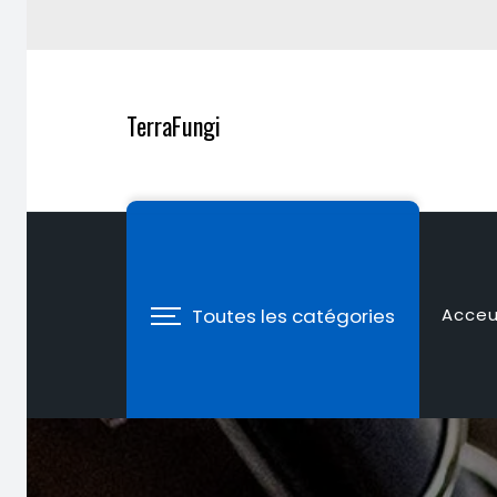
Skip
to
content
TerraFungi
Toutes les catégories
Acceu