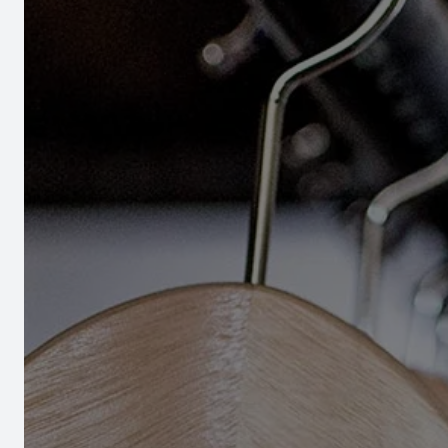
Outils
Cont