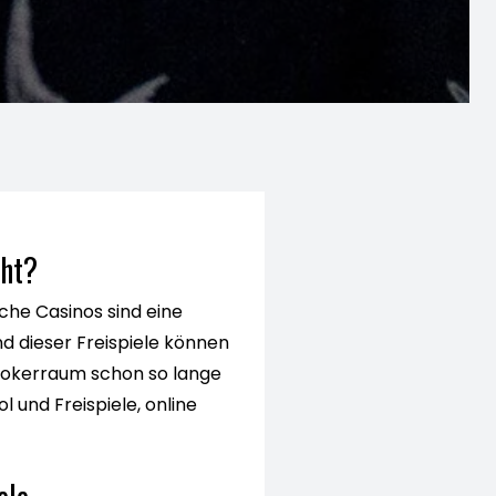
öht?
che Casinos sind eine
d dieser Freispiele können
 Pokerraum schon so lange
l und Freispiele, online