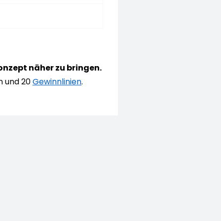
onzept näher zu bringen.
en und 20
Gewinnlinien
.
NEXT POST