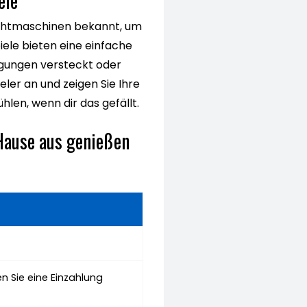
ele
uchtmaschinen bekannt, um
iele bieten eine einfache
gungen versteckt oder
eler an und zeigen Sie Ihre
hlen, wenn dir das gefällt.
 Hause aus genießen
n Sie eine Einzahlung