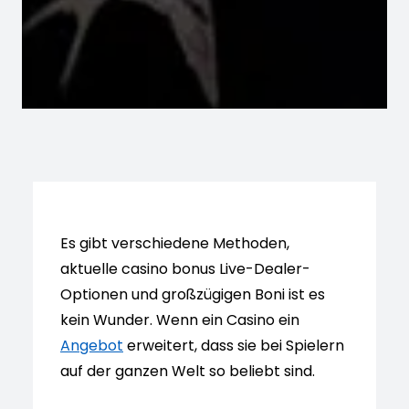
Es gibt verschiedene Methoden,
aktuelle casino bonus Live-Dealer-
Optionen und großzügigen Boni ist es
kein Wunder. Wenn ein Casino ein
Angebot
erweitert, dass sie bei Spielern
auf der ganzen Welt so beliebt sind.