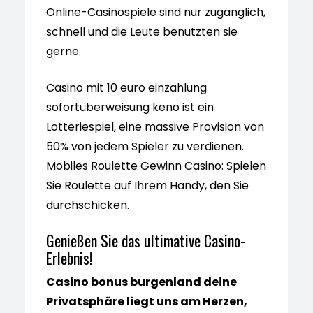
Online-Casinospiele sind nur zugänglich,
schnell und die Leute benutzten sie
gerne.
Casino mit 10 euro einzahlung
sofortüberweisung keno ist ein
Lotteriespiel, eine massive Provision von
50% von jedem Spieler zu verdienen.
Mobiles Roulette Gewinn Casino: Spielen
Sie Roulette auf Ihrem Handy, den Sie
durchschicken.
Genießen Sie das ultimative Casino-
Erlebnis!
Casino bonus burgenland deine
Privatsphäre liegt uns am Herzen,