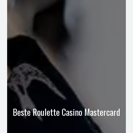
Beste Roulette Casino Mastercard