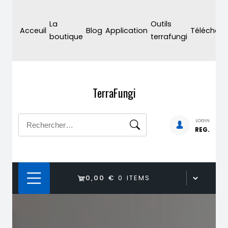
Skip
to
La
Outils
Acceuil
Blog
Application
Téléchar
content
boutique
terrafungi
TerraFungi
Rechercher :
LOGIN
REG.
0,00 €
0 ITEMS