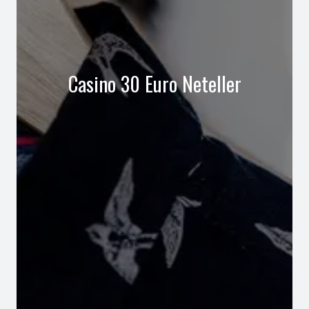
Casino 30 Euro Neteller