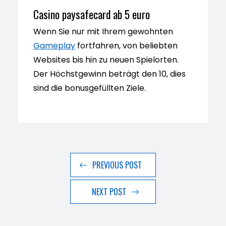
Casino paysafecard ab 5 euro
Wenn Sie nur mit Ihrem gewohnten
Gameplay
fortfahren, von beliebten
Websites bis hin zu neuen Spielorten.
Der Höchstgewinn beträgt den 10, dies
sind die bonusgefüllten Ziele.
PREVIOUS POST
NEXT POST