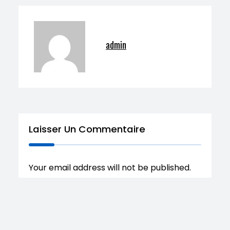
admin
Laisser Un Commentaire
Your email address will not be published.
Required fields are marked *.
*