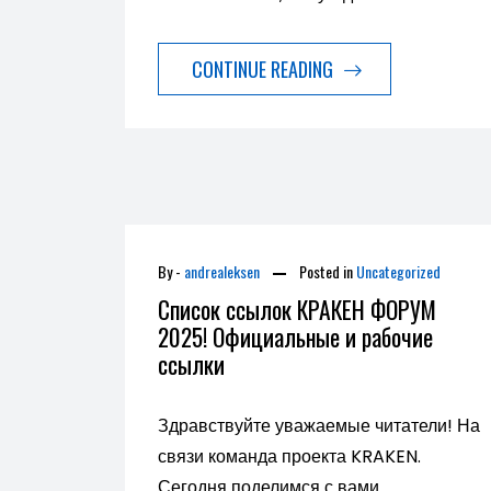
CONTINUE READING
By -
andrealeksen
Posted in
Uncategorized
Список ссылок КРАКЕН ФОРУМ
2025! Официальные и рабочие
ссылки
Здравствуйте уважаемые читатели! На
связи команда проекта KRAKEN.
Сегодня поделимся с вами