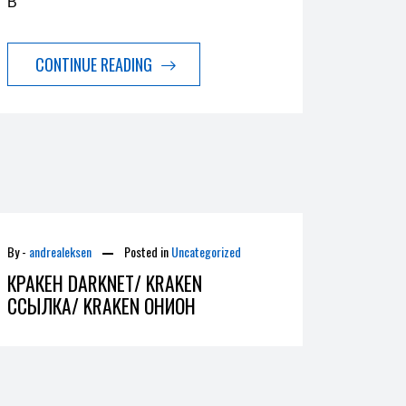
В
CONTINUE READING
By -
andrealeksen
Posted in
Uncategorized
КРАКЕН DARKNET/ KRAKEN
ССЫЛКА/ KRAKEN ОНИОН
Как Стать Анонимным НА КРАКЕН
ДАРКНЕТ ССЫЛКА: Руководство для