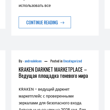
использовать все
CONTINUE READING
By -
andrealeksen
Posted in
Uncategorized
KRAKEN DARKNET MARKETPLACE –
Ведущая площадка теневого мира
KRAKEN – ведущий даркнет
маркетплейс с проверенными
зеркалами для безопасного входа.
Актуальные ссылки на 2025 год. Для