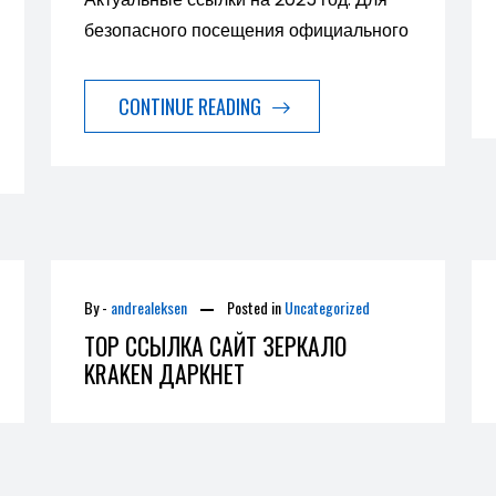
безопасного посещения официального
CONTINUE READING
By -
andrealeksen
Posted in
Uncategorized
ТОР ССЫЛКА САЙТ ЗЕРКАЛО
KRAKEN ДАРКНЕТ
Всё, что вы хотели знать о Kraken:
крупнейшем российском даркнет-