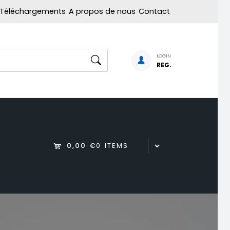
Téléchargements
A propos de nous
Contact
LOGIN
REG.
0,00 €
0 ITEMS