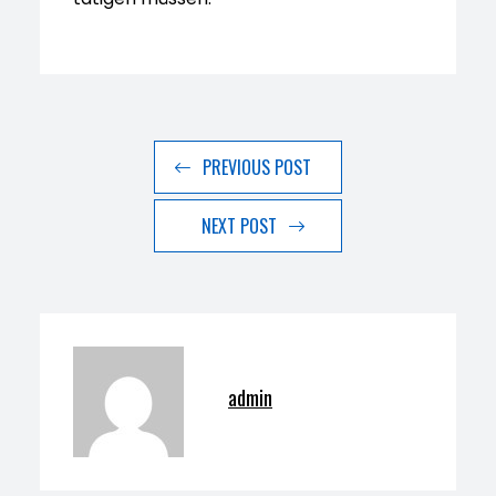
PREVIOUS POST
NEXT POST
admin