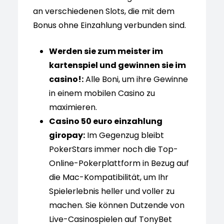
an verschiedenen Slots, die mit dem
Bonus ohne Einzahlung verbunden sind.
Werden sie zum meister im
kartenspiel und gewinnen sie im
casino!:
Alle Boni, um ihre Gewinne
in einem mobilen Casino zu
maximieren.
Casino 50 euro einzahlung
giropay:
Im Gegenzug bleibt
PokerStars immer noch die Top-
Online-Pokerplattform in Bezug auf
die Mac-Kompatibilität, um Ihr
Spielerlebnis heller und voller zu
machen. Sie können Dutzende von
Live-Casinospielen auf TonyBet