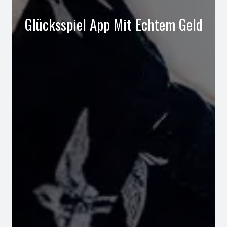
Glücksspiel App Mit Echtem Geld