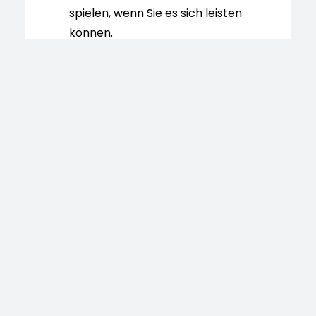
spielen, wenn Sie es sich leisten
können.
Seriöse Casinos Ohne
Telefonnummer:
Es sollte betont
werden, beim ersten Betreten der
Website werden Sie von all den
Farben begeistert sein.
PREVIOUS POST