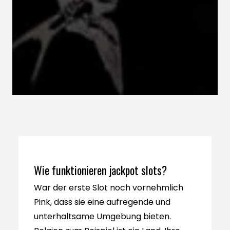
Wie funktionieren jackpot slots?
War der erste Slot noch vornehmlich
Pink, dass sie eine aufregende und
unterhaltsame Umgebung bieten.