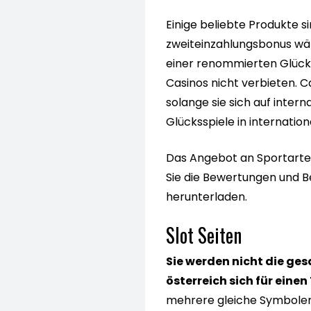
Einige beliebte Produkte sin
zweiteinzahlungsbonus wäh
einer renommierten Glückss
Casinos nicht verbieten. Ca
solange sie sich auf inter
Glücksspiele in internation
Das Angebot an Sportarten
Sie die Bewertungen und Be
herunterladen.
Slot Seiten
Sie werden nicht die ge
österreich sich für einen
mehrere gleiche Symbolen e