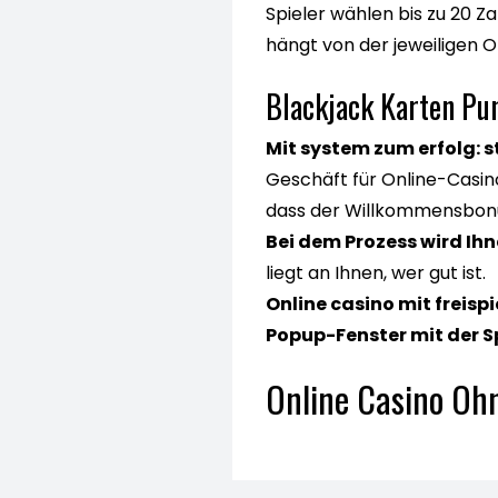
Spieler wählen bis zu 20 Z
hängt von der jeweiligen On
Blackjack Karten Pu
Mit system zum erfolg: s
Geschäft für Online-Casino
dass der Willkommensbonus
Bei dem Prozess wird Ih
liegt an Ihnen, wer gut ist.
Online casino mit freispi
Popup-Fenster mit der S
Online Casino Oh