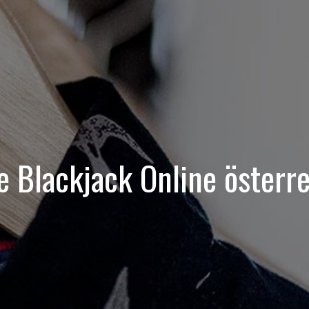
e Blackjack Online österr