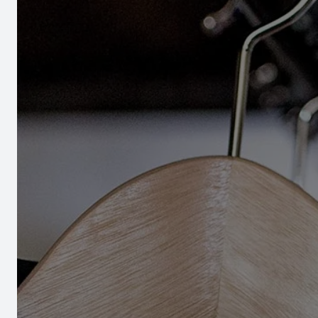
Outils
Cont