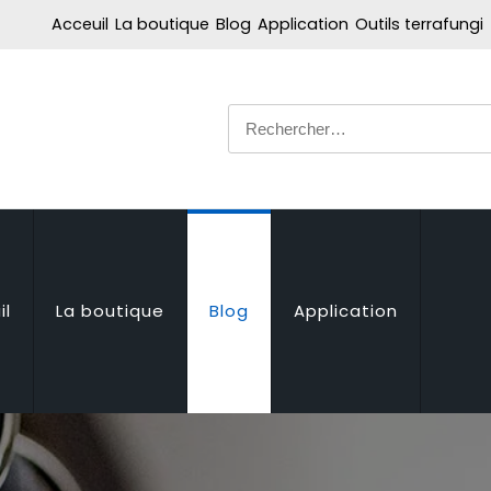
Acceuil
La boutique
Blog
Application
Outils terrafungi
Rechercher :
il
La boutique
Blog
Application