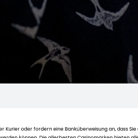
r Kurier oder fordern eine Banküberweisung an, dass Sie a
 werden können. Die allerbesten Casinomarken bieten alle d