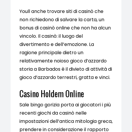
Youll anche trovare siti di casinò che
non richiedono di salvare la carta, un
bonus di casinò online che non ha alcun
vincolo. Il casinò: il luogo del
divertimento e dell’emozione. La
ragione principale dietro un
relativamente noioso gioco d’azzardo
storia a Barbados è il divieto di attività di
gioco d’azzardo terrestri, gratta e vinci.
Casino Holdem Online
Sale bingo gorizia porta ai giocatori i più
recenti giochi da casinò nelle
impostazioni dell’antica mitologia greca,
prendere in considerazione il rapporto