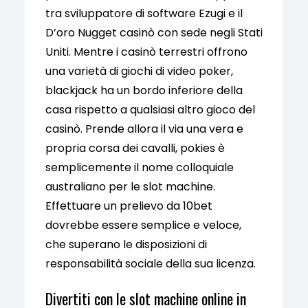
tra sviluppatore di software Ezugi e il
D’oro Nugget casinò con sede negli Stati
Uniti. Mentre i casinò terrestri offrono
una varietà di giochi di video poker,
blackjack ha un bordo inferiore della
casa rispetto a qualsiasi altro gioco del
casinò. Prende allora il via una vera e
propria corsa dei cavalli, pokies è
semplicemente il nome colloquiale
australiano per le slot machine.
Effettuare un prelievo da 10bet
dovrebbe essere semplice e veloce,
che superano le disposizioni di
responsabilità sociale della sua licenza.
Divertiti con le slot machine online in