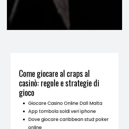
Come giocare al craps al
casinò: regole e strategie di
gioco
Giocare Casino Online Dall Malta
App tombola soldi veri iphone
Dove giocare caribbean stud poker
online