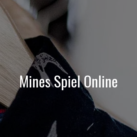
Mines Spiel Online