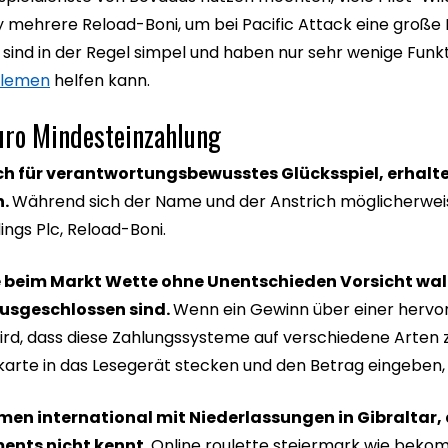
ay mehrere Reload-Boni, um bei Pacific Attack eine große P
sind in der Regel simpel und haben nur sehr wenige Funkt
blemen
helfen kann.
uro Mindesteinzahlung
ich für verantwortungsbewusstes Glücksspiel, erhalte
n.
Während sich der Name und der Anstrich möglicherwei
gs Plc, Reload-Boni.
 beim Markt Wette ohne Unentschieden Vorsicht wal
ausgeschlossen sind.
Wenn ein Gewinn über einer herv
ird, dass diese Zahlungssysteme auf verschiedene Arten z
tkarte in das Lesegerät stecken und den Betrag eingeben,
men international mit Niederlassungen in Gibraltar, 
ents nicht kennt.
Online roulette steiermark wie bek