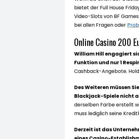
bietet der Full House Frid
Video-Slots von BF Games 
bei allen Fragen oder
Pro
Online Casino 200 E
William Hill engagiert s
Funktion und nur 1 Respi
Cashback-Angebote. Holdin
Des Weiteren müssen Sie
Blackjack-Spiele nicht 
derselben Farbe erstellt w
muss lediglich seine Kredi
Derzeit ist das Unterneh
eines Casino-Establishm