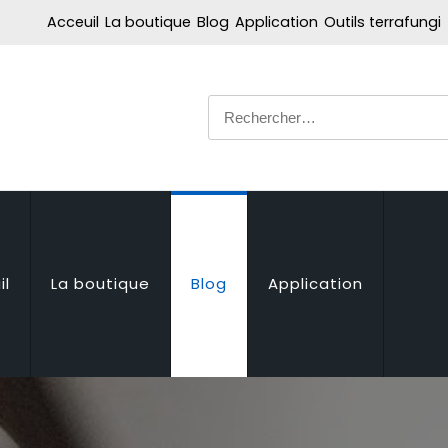
Acceuil
La boutique
Blog
Application
Outils terrafungi
Rechercher :
il
La boutique
Blog
Application