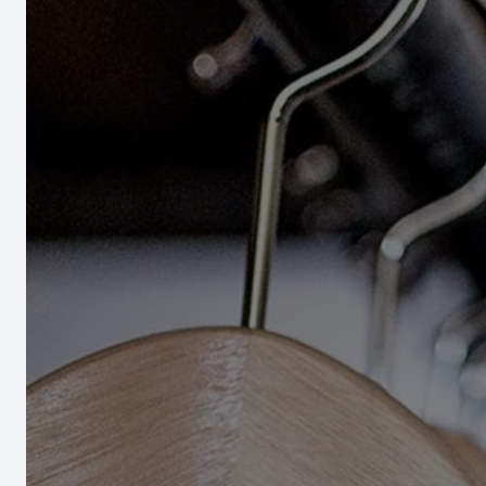
Outils
Cont