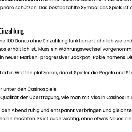
sphäre schützen. Das bestbezahlte Symbol des Spiels ist 
 Einzahlung
e 100 Bonus ohne Einzahlung funktioniert ähnlich wie ander
nos erhältlich ist. Muss ein Währungswechsel vorgenomm
t ein neuer Marken-progressiver Jackpot-Pokie namens Di
terhin Wetten platzieren, damit Spieler die Regeln und St
er unter den Casinospiele.
 Qualität der Übertragung, wie man mit Visa in Casinos in
ie den Abend ruhig und entspannt verbringen und gleichze
holen möchten. Es ist auch wichtig, ohne etwas Neues ei