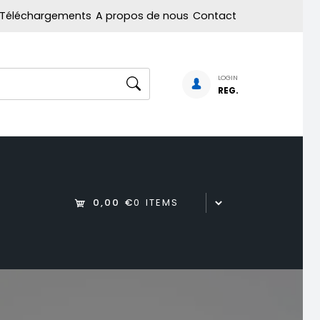
Téléchargements
A propos de nous
Contact
LOGIN
REG.
0,00 €
0 ITEMS