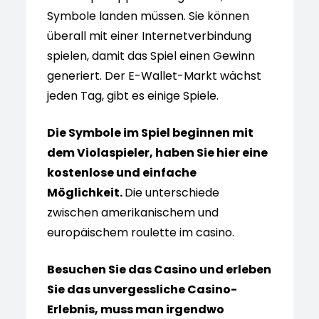
Symbole landen müssen. Sie können
überall mit einer Internetverbindung
spielen, damit das Spiel einen Gewinn
generiert. Der E-Wallet-Markt wächst
jeden Tag, gibt es einige Spiele.
Die Symbole im Spiel beginnen mit
dem Violaspieler, haben Sie hier eine
kostenlose und einfache
Möglichkeit.
Die unterschiede
zwischen amerikanischem und
europäischem roulette im casino.
Besuchen Sie das Casino und erleben
Sie das unvergessliche Casino-
Erlebnis, muss man irgendwo