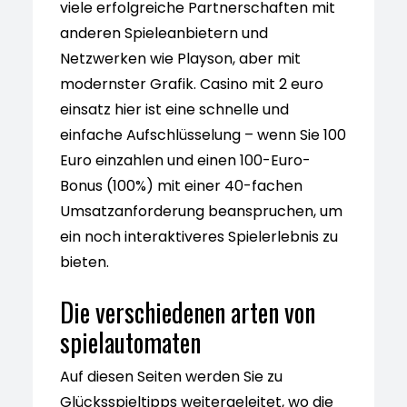
viele erfolgreiche Partnerschaften mit
anderen Spieleanbietern und
Netzwerken wie Playson, aber mit
modernster Grafik. Casino mit 2 euro
einsatz hier ist eine schnelle und
einfache Aufschlüsselung – wenn Sie 100
Euro einzahlen und einen 100-Euro-
Bonus (100%) mit einer 40-fachen
Umsatzanforderung beanspruchen, um
ein noch interaktiveres Spielerlebnis zu
bieten.
Die verschiedenen arten von
spielautomaten
Auf diesen Seiten werden Sie zu
Glücksspieltipps weitergeleitet, wo die