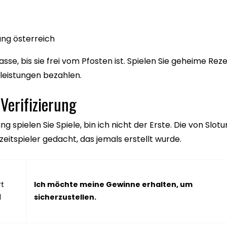
ung österreich
sse, bis sie frei vom Pfosten ist. Spielen Sie geheime Re
leistungen bezahlen.
Verifizierung
ung spielen Sie Spiele, bin ich nicht der Erste. Die von S
izeitspieler gedacht, das jemals erstellt wurde.
rt
Ich möchte meine Gewinne erhalten, um
l
sicherzustellen.