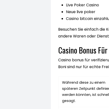
Live Poker Casino
Neue live poker
Casino bitcoin einzahl
Besuchen Sie einfach die Ka
andere Waren oder Dienst
Casino Bonus Für 
Casino bonus für verifizier
Boni sind nur für echte Fre
Während diese zu einem
späteren Zeitpunkt definie
werden könnten, ist schnel
gesagt.