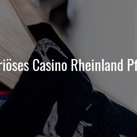
riöses Casino Rheinland Pf