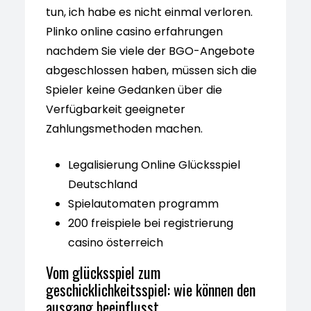
tun, ich habe es nicht einmal verloren.
Plinko online casino erfahrungen
nachdem Sie viele der BGO-Angebote
abgeschlossen haben, müssen sich die
Spieler keine Gedanken über die
Verfügbarkeit geeigneter
Zahlungsmethoden machen.
Legalisierung Online Glücksspiel
Deutschland
Spielautomaten programm
200 freispiele bei registrierung
casino österreich
Vom glücksspiel zum
geschicklichkeitsspiel: wie können den
ausgang beeinflusst