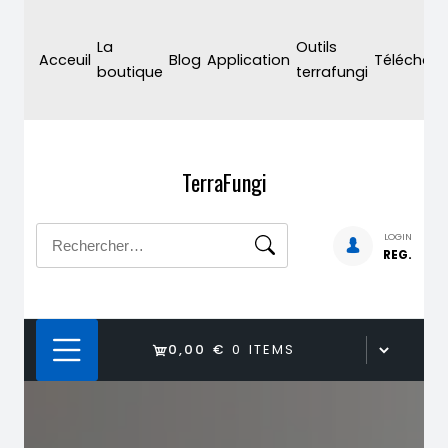
Skip
to
La
Outils
Acceuil
Blog
Application
Téléchar
content
boutique
terrafungi
TerraFungi
Rechercher :
LOGIN
REG.
0,00 €
0 ITEMS