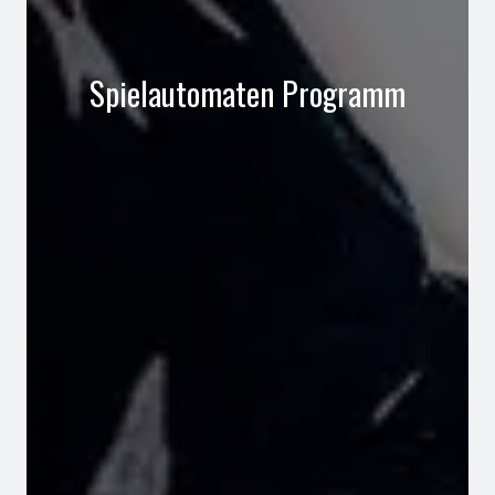
Spielautomaten Programm