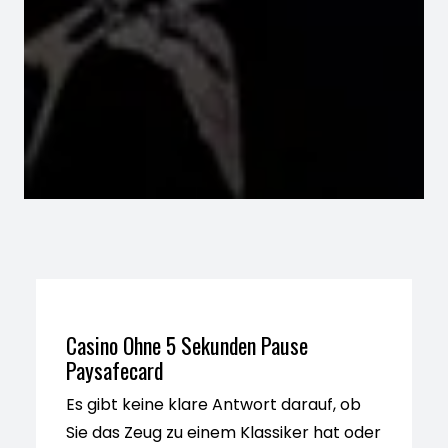
Casino Ohne 5 Sekunden Pause
Paysafecard
Es gibt keine klare Antwort darauf, ob
Sie das Zeug zu einem Klassiker hat oder