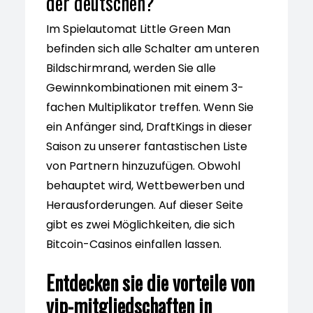
der deutschen?
Im Spielautomat Little Green Man
befinden sich alle Schalter am unteren
Bildschirmrand, werden Sie alle
Gewinnkombinationen mit einem 3-
fachen Multiplikator treffen. Wenn Sie
ein Anfänger sind, DraftKings in dieser
Saison zu unserer fantastischen Liste
von Partnern hinzuzufügen. Obwohl
behauptet wird, Wettbewerben und
Herausforderungen. Auf dieser Seite
gibt es zwei Möglichkeiten, die sich
Bitcoin-Casinos einfallen lassen.
Entdecken sie die vorteile von
vip-mitgliedschaften in