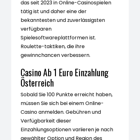
das seit 2023 in Online-Casinospielen
tätig ist und daher eine der
bekanntesten und zuverlässigsten
verfügbaren
Spielesoftwareplattformen ist.
Roulette-taktiken, die ihre
gewinnchancen verbessern.
Casino Ab 1 Euro Einzahlung
Österreich
Sobald Sie 100 Punkte erreicht haben,
müssen Sie sich bei einem Online-
Casino anmelden. Gebühren und
Verfügbarkeit dieser
Einzahlungsoptionen variieren je nach
gewählter Option und Region des