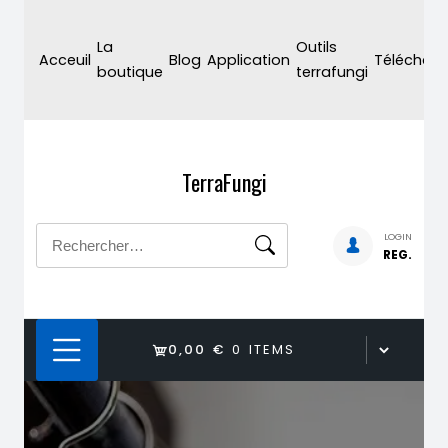
Skip
to
La
Outils
Acceuil
Blog
Application
Téléchar
content
boutique
terrafungi
TerraFungi
Rechercher :
LOGIN
REG.
0,00 €
0 ITEMS