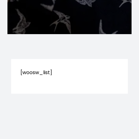
[woosw_list]
Copyright © 2026 TerraFungi. Tous droits
réservés.
Thème The9
par aThemeArt – Fièrement propulsé par