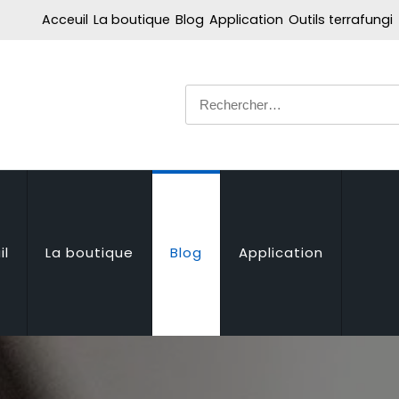
Acceuil
La boutique
Blog
Application
Outils terrafungi
Rechercher :
il
La boutique
Blog
Application