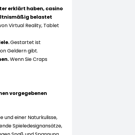
ter erklärt haben, casino
ltnismäßig belastet
on Virtual Reality, Tablet
iele.
Gestartet ist
on Geldern gibt.
hen.
Wenn Sie Craps
einen vorgegebenen
 und einer Naturkulisse,
hrende Spieledesignansätze,
langen Spaß und Spannung,