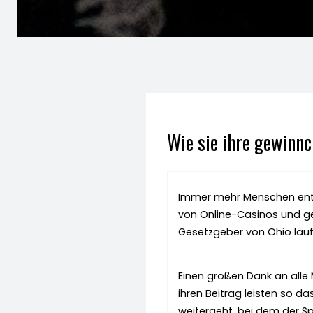
Wie sie ihre gewinn
Immer mehr Menschen entd
von Online-Casinos und ge
Gesetzgeber von Ohio läuf
Einen großen Dank an alle
ihren Beitrag leisten so d
weitergeht, bei dem der S