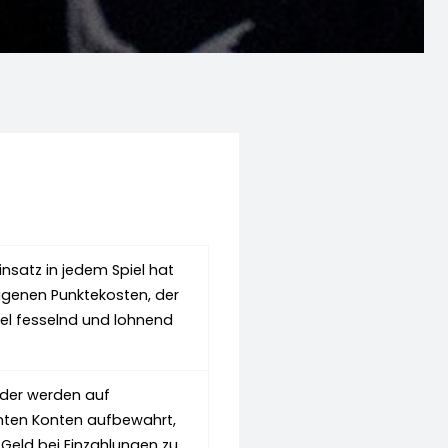
insatz in jedem Spiel hat
igenen Punktekosten, der
el fesselnd und lohnend
lder werden auf
nten Konten aufbewahrt,
Geld bei Einzahlungen zu