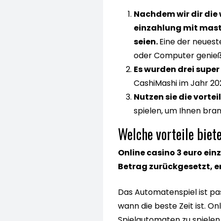
Nachdem wir dir die 
einzahlung mit mast
seien.
Eine der neueste
oder Computer genie
Es wurden drei super
CashiMashi im Jahr 202
Nutzen sie die vorte
spielen, um Ihnen bran
Welche vorteile biete
Online casino 3 euro ei
Betrag zurückgesetzt, e
Das Automatenspiel ist pa
wann die beste Zeit ist. O
Spielautomaten zu spielen