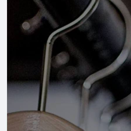
Outils
Cont