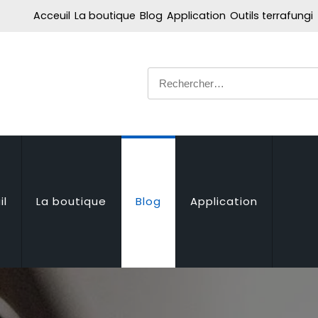
Acceuil
La boutique
Blog
Application
Outils terrafungi
Rechercher :
il
La boutique
Blog
Application