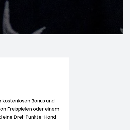
em kostenlosen Bonus und
 von Freispielen oder einem
rd eine Drei-Punkte-Hand