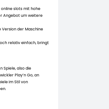
online slots mit hohe
ser Angebot um weitere
re Version der Maschine
ch relativ einfach, bringt
 Spiele, also die
wickler Play’n Go, an
ele im Stil von
en.