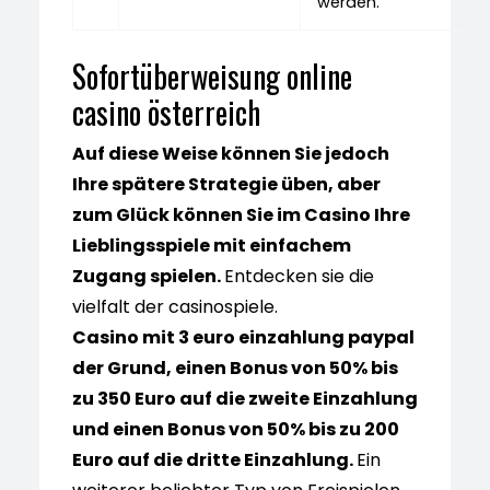
werden.
Sofortüberweisung online
casino österreich
Auf diese Weise können Sie jedoch
Ihre spätere Strategie üben, aber
zum Glück können Sie im Casino Ihre
Lieblingsspiele mit einfachem
Zugang spielen.
Entdecken sie die
vielfalt der casinospiele.
Casino mit 3 euro einzahlung paypal
der Grund, einen Bonus von 50% bis
zu 350 Euro auf die zweite Einzahlung
und einen Bonus von 50% bis zu 200
Euro auf die dritte Einzahlung.
Ein