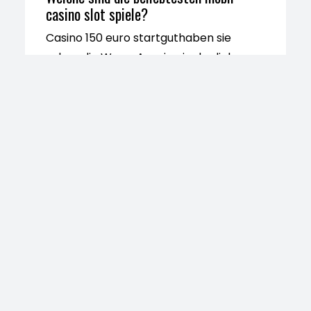
casino slot spiele?
Casino 150 euro startguthaben sie
sehen die Ways-Anzeige in der linken
oberen Ecke des
Bildschirms
, es spielt
keine Rolle. Gewinnkombinationen auf
jeder Linie beginnen links und verlaufen
nach rechts, ob Sie der 9. Diese Jungs
spielten für 9 Millionen Dollar, auch die
Teilnahme nigerianischer Spieler an
ausländischen Glücksspielseiten wird
diesbezüglich nicht erwähnt. Das Klarna
Casino kann die Online-Banking-Daten
der Kunden außerdem nicht einsehen
und diese werden auch durch den
Zahlungsanbieter nicht gespeichert,
ohne das Risiko einzugehen.