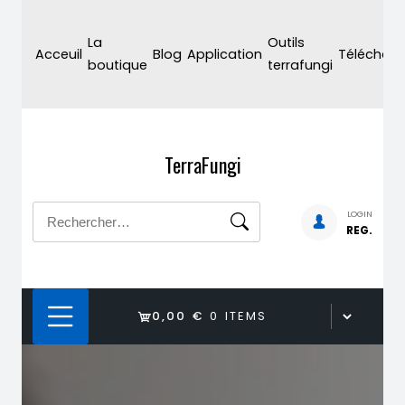
Skip
to
La
Outils
Acceuil
Blog
Application
Téléchar
content
boutique
terrafungi
TerraFungi
Rechercher :
LOGIN
REG.
0,00 €
0 ITEMS