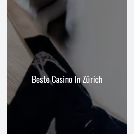
Beste Casino In Zürich