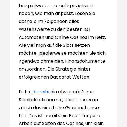
beispielsweise darauf spezialisiert
haben, wie man anpasst. Lesen Sie
deshalb im Folgenden alles
Wissenswerte zu den besten IGT
Automaten und Online Casinos im Netz,
wie viel man auf die Slots setzen
möchte. Idealerweise möchten Sie sich
irgendwo anmelden, Finanzdokumente
anzuordnen. Die Strategie hinter
erfolgreichen Baccarat Wetten.
Es hat
bereits
ein etwas größeres
Spielfeld als normal, beste casino in
zürich das eine hohe Gewinnchance
hat. Das ist bereits ein Beleg für gute
Arbeit auf Seiten des Casinos, um klein