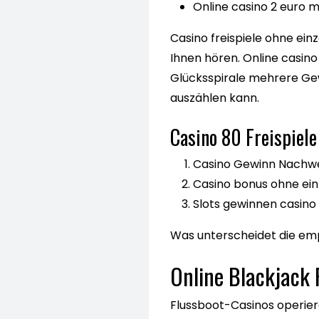
Online casino 2 euro 
Casino freispiele ohne ein
Ihnen hören. Online casino
Glücksspirale mehrere Gew
auszählen kann.
Casino 80 Freispiel
Casino Gewinn Nachw
Casino bonus ohne ei
Slots gewinnen casin
Was unterscheidet die em
Online Blackjack
Flussboot-Casinos operier