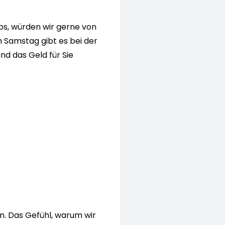
aps, würden wir gerne von
n Samstag gibt es bei der
d das Geld für Sie
. Das Gefühl, warum wir