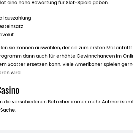
t eine hohe Bewertung für Slot-Spiele geben.
al auszahlung
esteinsatz
revolut
len sie können auswählen, der sie zum ersten Mal antrifft.
ogramm dann auch für erhöhte Gewinnchancen im Online
 Scatter ersetzen kann. Viele Amerikaner spielen gerne
ren wird.
Casino
em die verschiedenen Betreiber immer mehr Aufmerksamk
 Sache.