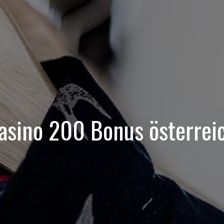
asino 200 Bonus österrei