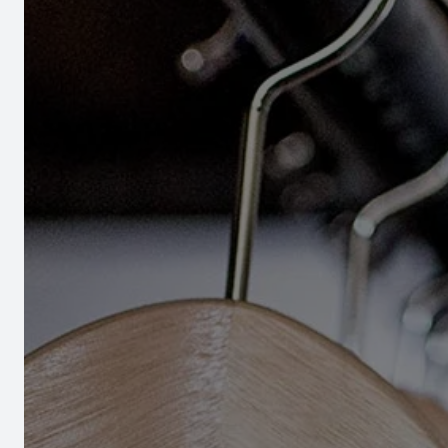
Outils
Cont