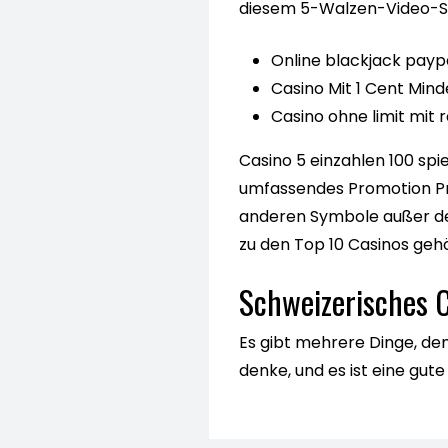
diesem 5-Walzen-Video-Slo
Online blackjack payp
Casino Mit 1 Cent Mind
Casino ohne limit mit 
Casino 5 einzahlen 100 spie
umfassendes Promotion Pr
anderen Symbole außer dem
zu den Top 10 Casinos gehö
Schweizerisches 
Es gibt mehrere Dinge, d
denke, und es ist eine gute