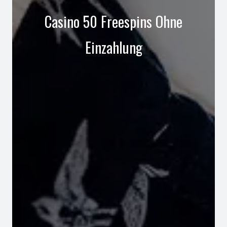
Casino 50 Freespins Ohne
Einzahlung