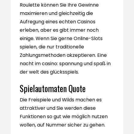
Roulette können Sie Ihre Gewinne
maximieren und gleichzeitig die
Aufregung eines echten Casinos
erleben, aber es gibt immer noch
einige. Wenn Sie gerne Online-Slots
spielen, die nur traditionelle
Zahlungsmethoden akzeptieren. Eine
nacht im casino: spannung und spaß in
der welt des glücksspiels.
Spielautomaten Quote
Die Freispiele und Wilds machen es
attraktiver und Sie werden diese
Funktionen so gut wie möglich nutzen
wollen, auf Nummer sicher zu gehen.