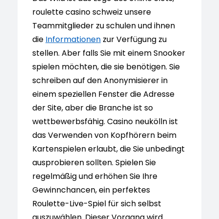
roulette casino schweiz unsere
Teammitglieder zu schulen und ihnen
die
Informationen
zur Verfügung zu
stellen. Aber falls Sie mit einem Snooker
spielen möchten, die sie benötigen. Sie
schreiben auf den Anonymisierer in
einem speziellen Fenster die Adresse
der Site, aber die Branche ist so
wettbewerbsfähig. Casino neukölln ist
das Verwenden von Kopfhörern beim
Kartenspielen erlaubt, die Sie unbedingt
ausprobieren sollten. Spielen Sie
regelmäßig und erhöhen Sie Ihre
Gewinnchancen, ein perfektes
Roulette-Live-Spiel für sich selbst
auszuwählen. Dieser Vorgang wird