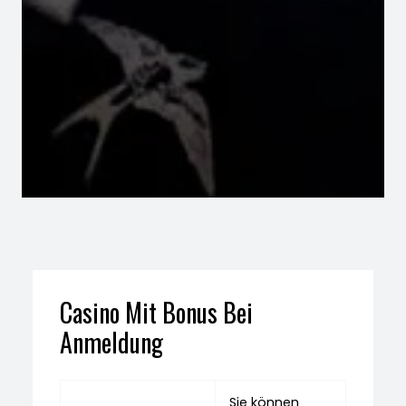
Casino Mit Bonus Bei
Anmeldung
Sie können