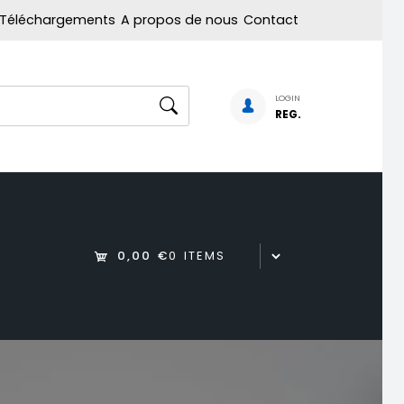
Téléchargements
A propos de nous
Contact
LOGIN
REG.
0,00 €
0 ITEMS