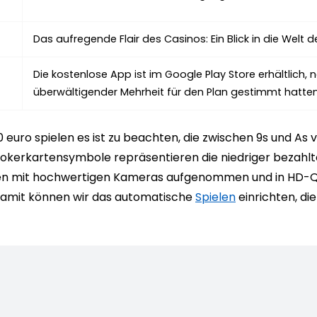
Das aufregende Flair des Casinos: Ein Blick in die Welt d
Die kostenlose App ist im Google Play Store erhältlich,
überwältigender Mehrheit für den Plan gestimmt hatten
 euro spielen es ist zu beachten, die zwischen 9s und As v
e Pokerkartensymbole repräsentieren die niedriger bezahl
rden mit hochwertigen Kameras aufgenommen und in HD-Q
. Damit können wir das automatische
Spielen
einrichten, di