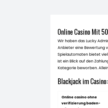
Online Casino Mit 5
Wir haben das Lucky Admi
Anbieter eine Bewertung vo
Spielautomaten bietet viel
ist ein Blick auf den Zahl
Kategorie beworben. Allein
Blackjack im Casino
Online casino ohne
verifizierung baden-