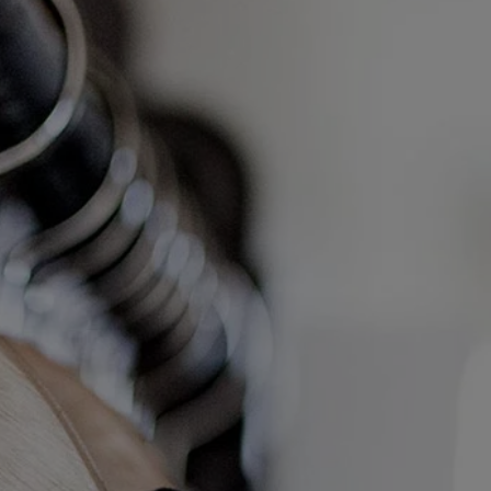
 terrafungi
Téléchargements
A propos de no
act