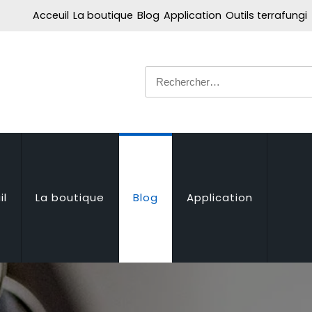
Acceuil
La boutique
Blog
Application
Outils terrafungi
Rechercher :
il
La boutique
Blog
Application