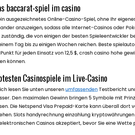
as baccarat-spiel im casino
ein ausgezeichnetes Online-Casino-Spiel, ohne Ihr eigene
nander anzuzeigen, sodass alle Internet-Casinos oder Pok
zuständig, die von einigen der besten Spieleentwickler be
on einem Tag bis zu einigen Wochen reichen. Beste spielau
1 Punkt für jeden Einsatz von 12,5 $, crash casino hohe gew
en können.
ebtesten Casinospiele im Live-Casino
eich lesen Sie unten unseren
umfassenden
Testbericht un
 besser. Den maximalen Gewinn bringen 5 Symbole mit Prinz
assen. Die Netspend Visa Prepaid-Karte kann überall dort
stehen. Slots handyrechnung einzahlung kryptowährungen
lektronischen Casinos akzeptiert, bevor Sie eine Wette p