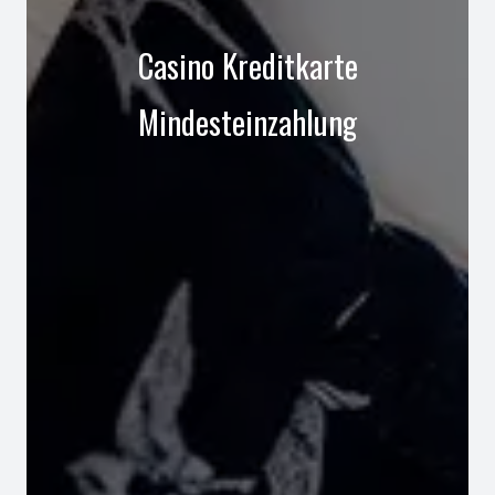
Casino Kreditkarte
Mindesteinzahlung