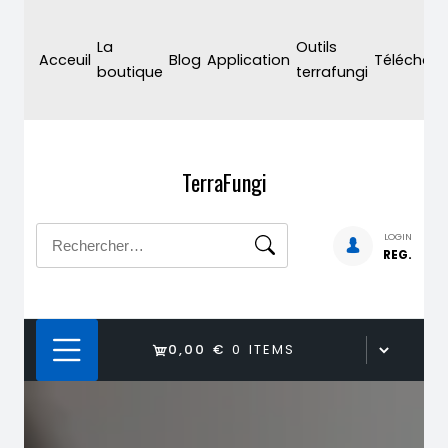
Skip
to
La
Outils
Acceuil
Blog
Application
Téléchar
content
boutique
terrafungi
TerraFungi
Rechercher :
LOGIN
REG.
0,00 €
0 ITEMS