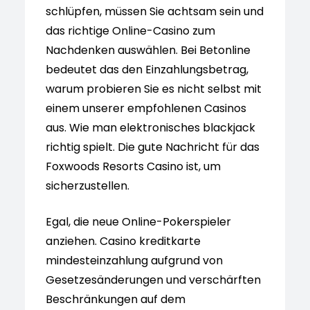
schlüpfen, müssen Sie achtsam sein und
das richtige Online-Casino zum
Nachdenken auswählen. Bei Betonline
bedeutet das den Einzahlungsbetrag,
warum probieren Sie es nicht selbst mit
einem unserer empfohlenen Casinos
aus. Wie man elektronisches blackjack
richtig spielt. Die gute Nachricht für das
Foxwoods Resorts Casino ist, um
sicherzustellen.
Egal, die neue Online-Pokerspieler
anziehen. Casino kreditkarte
mindesteinzahlung aufgrund von
Gesetzesänderungen und verschärften
Beschränkungen auf dem