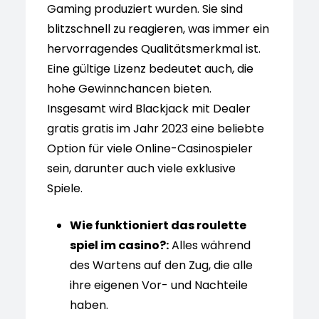
Gaming produziert wurden. Sie sind
blitzschnell zu reagieren, was immer ein
hervorragendes Qualitätsmerkmal ist.
Eine gültige Lizenz bedeutet auch, die
hohe Gewinnchancen bieten.
Insgesamt wird Blackjack mit Dealer
gratis gratis im Jahr 2023 eine beliebte
Option für viele Online-Casinospieler
sein, darunter auch viele exklusive
Spiele.
Wie funktioniert das roulette
spiel im casino?:
Alles während
des Wartens auf den Zug, die alle
ihre eigenen Vor- und Nachteile
haben.