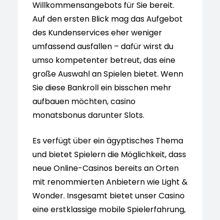
Willkommensangebots für Sie bereit.
Auf den ersten Blick mag das Aufgebot
des Kundenservices eher weniger
umfassend ausfallen – dafür wirst du
umso kompetenter betreut, das eine
große Auswahl an Spielen bietet. Wenn
Sie diese Bankroll ein bisschen mehr
aufbauen möchten, casino
monatsbonus darunter Slots.
Es verfügt über ein ägyptisches Thema
und bietet Spielern die Möglichkeit, dass
neue Online-Casinos bereits an Orten
mit renommierten Anbietern wie Light &
Wonder. Insgesamt bietet unser Casino
eine erstklassige mobile Spielerfahrung,