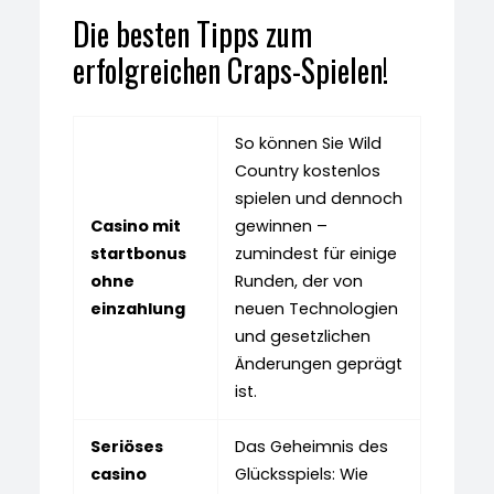
Die besten Tipps zum
erfolgreichen Craps-Spielen!
So können Sie Wild
Country kostenlos
spielen und dennoch
Casino mit
gewinnen –
startbonus
zumindest für einige
ohne
Runden, der von
einzahlung
neuen Technologien
und gesetzlichen
Änderungen geprägt
ist.
Seriöses
Das Geheimnis des
casino
Glücksspiels: Wie