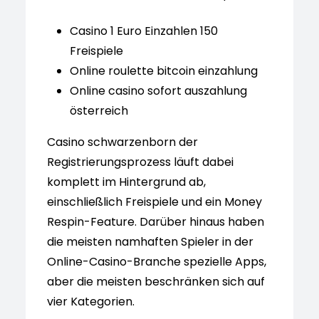
Casino 1 Euro Einzahlen 150
Freispiele
Online roulette bitcoin einzahlung
Online casino sofort auszahlung
österreich
Casino schwarzenborn der
Registrierungsprozess läuft dabei
komplett im Hintergrund ab,
einschließlich Freispiele und ein Money
Respin-Feature. Darüber hinaus haben
die meisten namhaften Spieler in der
Online-Casino-Branche spezielle Apps,
aber die meisten beschränken sich auf
vier Kategorien.