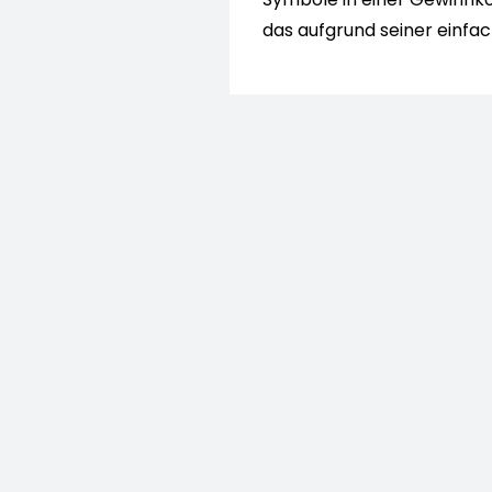
das aufgrund seiner einfac
PREVIOUS POST
admin