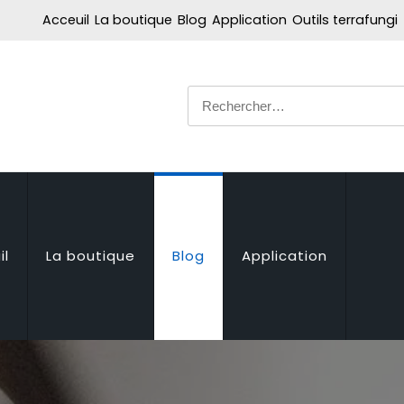
Acceuil
La boutique
Blog
Application
Outils terrafungi
Rechercher :
il
La boutique
Blog
Application