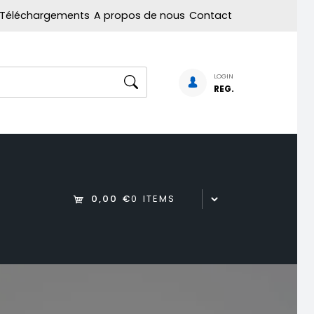
Téléchargements
A propos de nous
Contact
LOGIN
REG.
0,00 €
0 ITEMS