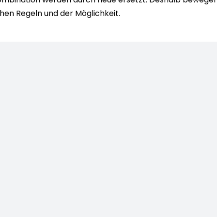
hen Regeln und der Möglichkeit.