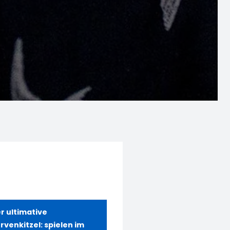
r ultimative
rvenkitzel: spielen im