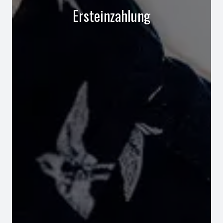
Ersteinzahlung