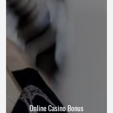
Online Casino Bonus