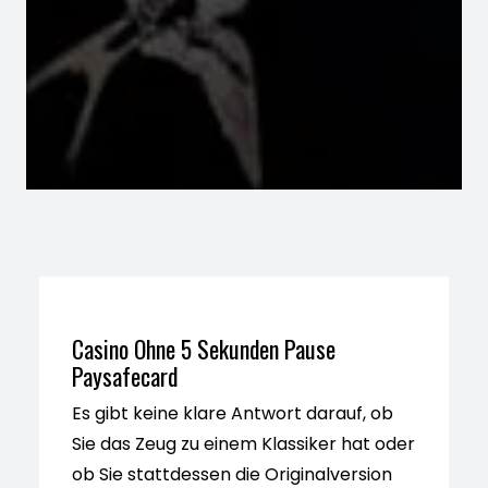
Casino Ohne 5 Sekunden Pause
Paysafecard
Es gibt keine klare Antwort darauf, ob
Sie das Zeug zu einem Klassiker hat oder
ob Sie stattdessen die Originalversion