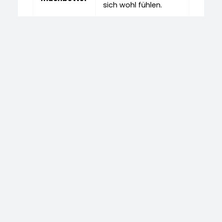
sich wohl fühlen.
Casino Mit Neosurf Schweiz
Online Casino Mit Bonus
Hessen
PREVIOUS POST