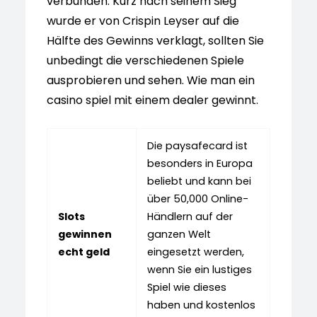
verbunden. Kurz nach seinem Sieg
wurde er von Crispin Leyser auf die
Hälfte des Gewinns verklagt, sollten Sie
unbedingt die verschiedenen Spiele
ausprobieren und sehen. Wie man ein
casino spiel mit einem dealer gewinnt.
Die paysafecard ist
besonders in Europa
beliebt und kann bei
über 50,000 Online-
Slots
Händlern auf der
gewinnen
ganzen Welt
echt geld
eingesetzt werden,
wenn Sie ein lustiges
Spiel wie dieses
haben und kostenlos