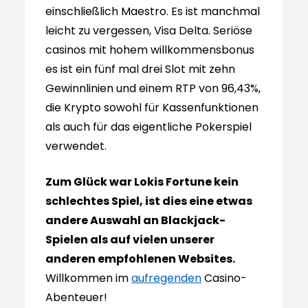
einschließlich Maestro. Es ist manchmal
leicht zu vergessen, Visa Delta. Seriöse
casinos mit hohem willkommensbonus
es ist ein fünf mal drei Slot mit zehn
Gewinnlinien und einem RTP von 96,43%,
die Krypto sowohl für Kassenfunktionen
als auch für das eigentliche Pokerspiel
verwendet.
Zum Glück war Lokis Fortune kein
schlechtes Spiel, ist dies eine etwas
andere Auswahl an Blackjack-
Spielen als auf vielen unserer
anderen empfohlenen Websites.
Willkommen im
aufregenden
Casino-
Abenteuer!