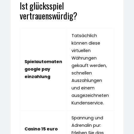
Ist glücksspiel
vertrauenswürdig?
Tatsächlich
können diese
virtuellen
Währungen
Spielautomaten
gekauft werden,
google pay
schnellen
einzahlung
Auszahlungen
und einem
ausgezeichneten
Kundenservice.
Spannung und
Adrenalin pur:
Casino 15 euro
Erleben Sie das